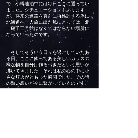
で、小樽連泊中には毎日ここに通ってい
ました。シチュエーションもあります
が、将来の進路を真剣に再
検討する為に
北海道へ一人旅に出た私にとっては、北
一硝子三号館はなくてはならない場所に
なっていったのです。
そしてそういう日々を過ごしていたあ
る日、ここに飾ってある美しいガラスの
様な物を自分は作るべきだという思いが
沸いてきました。それは私の心の中に小
さな灯火がともった瞬間でした。
その時
の熱い想いが今に繋がっているのです。
☆☆☆
平田將人