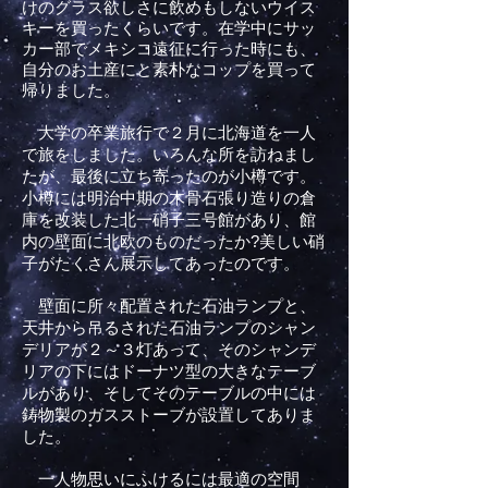
けのグラス欲しさに飲めもしないウイス
キーを買ったくらいです。在学中にサッ
カー部でメキシコ遠征に行った時にも、
自分のお土産にと素朴なコップを買って
帰りました。
大学の卒業旅行で２月に北海道を一人
で旅をしました。いろんな所を
訪ねまし
たが、最後に立ち寄ったのが小樽です。
小樽には明治中期の木骨石張り造りの倉
庫を改装した北一硝子三号館があり、館
内の壁面に北欧のものだったか?美しい硝
子がたくさん展示してあったのです。
壁面に所々配置された石油ランプと、
天井から吊るされた石油ランプ
のシャン
デリアが２～３灯あって、そのシャンデ
リアの下にはドーナツ型の大きなテーブ
ルがあり、そしてそのテーブルの中には
鋳物製のガスストーブが設置してありま
した。
一人物思いにふけ
るには最適の空間