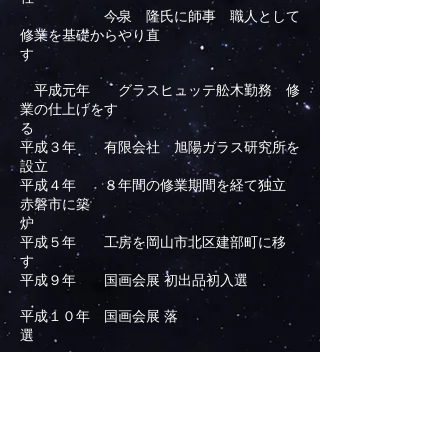
今泉 隆氏に師事 職人として
修業を基礎からやり直
す
平成元年 グラスヒュッテ舩木勤務 修
業の仕上げをす
る
平成３年 有限会社 旭陽ガラス研究所を
設立
平成４年 ８年間の修業期間を経て独立
赤磐市に築
炉
平成５年 工房を岡山市北区建部町に移
す
平成９年 国画会展 初出品初入選
平成１０年 国画会展 落
選
平成１１年 国画会展 入選（以後毎
年）
平成１３年 国画会展 新人賞受賞
平成１４年 国画会展 準会員に推挙され