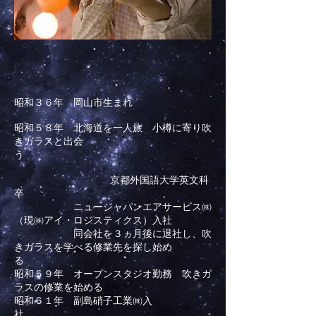
昭和３６年 岡山市生まれ
昭和５８年 北海道を一人旅 小樽に寄り吹
きガラスと出会
う
京都外国語大学英文科
卒
ニュージャパンエアサービス㈱
（現㈱アイ・ロジスティクス）入社
同会社を３ヵ月後に退社し、吹
きガラスを学べる修業先を探し始め
る
昭和５９年 オープンスタジオ勤務 吹きガ
ラスの修業を始める
昭和６１年 副島硝子工業㈱入
社