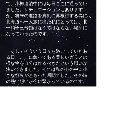
で、小樽連泊中には毎日ここに通ってい
ました。シチュエーションもあります
が、将来の進路を真剣に再
検討する為に
北海道へ一人旅に出た私にとっては、北
一硝子三号館はなくてはならない場所に
なっていったのです。
そしてそういう日々を過ごしていたあ
る日、ここに飾ってある美しいガラスの
様な物を自分は作るべきだという思いが
沸いてきました。それは私の心の中に小
さな灯火がともった瞬間でした。
その時
の熱い想いが今に繋がっているのです。
☆☆☆
平田將人