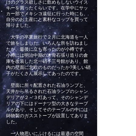
けのグラス欲しさに飲めもしないウイス
キーを買ったくらいです。在学中にサッ
カー部でメキシコ遠征に行った時にも、
自分のお土産にと素朴なコップを買って
帰りました。
大学の卒業旅行で２月に北海道を一人
で旅をしました。いろんな所を
訪ねまし
たが、最後に立ち寄ったのが小樽です。
小樽には明治中期の木骨石張り造りの倉
庫を改装した北一硝子三号館があり、館
内の壁面に北欧のものだったか?美しい硝
子がたくさん展示してあったのです。
壁面に所々配置された石油ランプと、
天井から吊るされた石油ランプ
のシャン
デリアが２～３灯あって、そのシャンデ
リアの下にはドーナツ型の大きなテーブ
ルがあり、そしてそのテーブルの中には
鋳物製のガスストーブが設置してありま
した。
一人物思いにふけ
るには最適の空間