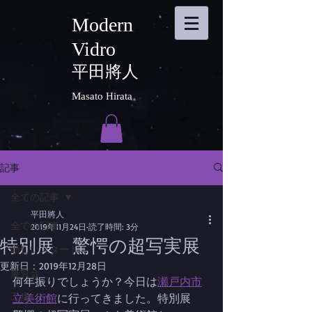
Modern
Vidro
平田將人
Masato Hirata
記事
全ての記事
平田將人
全ての記事
2019年11月24日
読了時間: 3分
特別展 驚愕の超写実展
新しいスタート
更新日：
2019年12月28日
展覧会
何年振りでしょうか？今日は
瀬戸内市
工房
立美術館
に行ってきました。特別展　