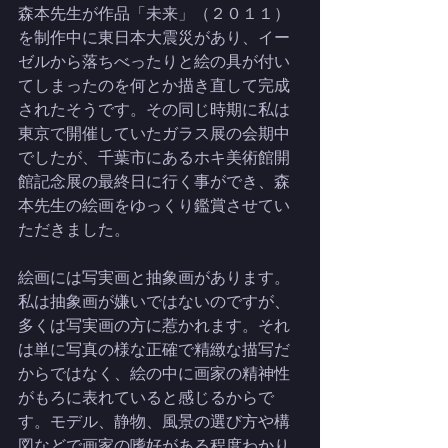
森本先生が作品「未来」（２０１１）
を制作中に東日本大震災があり、イー
ゼルから落ちべったりと絵の具が付い
てしまったのを何とか描き直して完成
されたそうです。その同じ時期に私は
東京で開催していたガラス展の会期中
でしたが、千葉市にあるホキ美術館開
館記念展の最終日に行く事ができ、森
本先生の絵画をゆっくり鑑賞させてい
ただきました。
絵画には写実画と抽象画があります。
私は抽象画が嫌いではないのですが、
多くは写実画の方に惹かれます。それ
は単に写真の様な正確で精緻な描写だ
からではなく、絵の中に画家の精神性
がもろに表れていると感じるからで
す。モデル、静物、風景の選び方や構
図などで画家の嗜好がある程度わかり