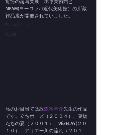
驚愕の超写実展　ホキ美術館と
ツーリング
MEAM(ヨーロッパ近代美術館）の所蔵
キャンプ
作品展が開催されていました。
ホームページ
我が家
私のお目当ては故
森本草介
先生の作品
です。立ちポーズ（２００４）、菓物
たちの宴（２００１）、VĒZELAY(２０
１０）、アリエー川の流れ（２０１