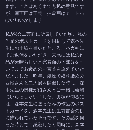
ます。これはあくまでも私の意見です
が、写実画は工芸、抽象画はアートっ
ぽい匂いがします。
私がK会工芸部に所属していた頃、私の
作品のポストカードを同封して森本先
生にお手紙を書いたところ、ハガキに
てご返信をいただき、末尾には私の作
品が素晴らしいと宛名面の下部分を割
いてまでお褒めのお言葉も添えていた
だきました。昨年、銀座で絞り染めの
西尾さんと二人展を開催した時に、森
本先生の奥様が娘さんとご一緒に会場
にいらっしゃいました。奥様が仰るに
は、森本先生に送った私の作品のポス
トカードを、森本先生は生前書斎の机
に飾られていたそうです。その話を伺
った時とても感激したと同時に、森本