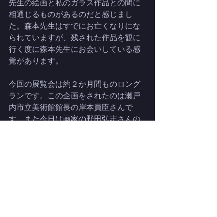
先生の絵画と私のガラス作品との間に
相通じるものがあるのだと感じまし
た。森本先生はすでにお亡くなりにな
られていますが、残された作品を観に
行く度に森本先生にお会いしている感
覚があります。
今回の展覧会は約２か月間ものロング
ランです。この企画をされたのは瀬戸
内市立美術館館長の岸本員臣さんで
す。また今日は画家の野田弘志さんの
講演があったそうです。瀬戸内市立美
術館は岡山の美術館の中でも独特で際
立った企画をされます。美術館へは久
し振りに行きましたが、新しい学芸員
さんが増えていて驚きました。今後
益々注目される美術館になっていくの
ではと思います。できれば会期中にも
う一度瀬戸内美術館に足を運びたいと