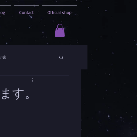
log
Contact
Official shop
が家
ます。