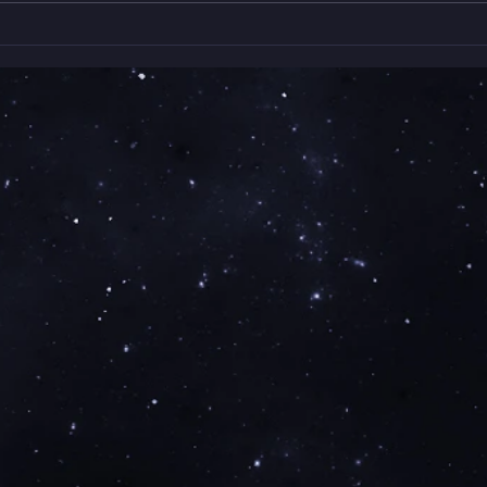
ギャ
くらしみっけ🔍うつわとたの
平田將
しむ、おやつタイム🍩🍴 始
初日
まりました！