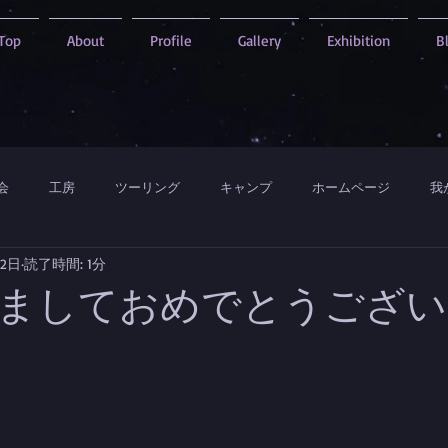
Top
About
Profile
Gallery
Exhibition
B
会
工房
ツーリング
キャンプ
ホームページ
我
月2日
読了時間: 1分
ましておめでとうござい