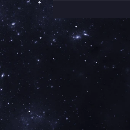
平田將人 Modern Vidro展が
あーとさろん宮崎さんにて始
まりました。