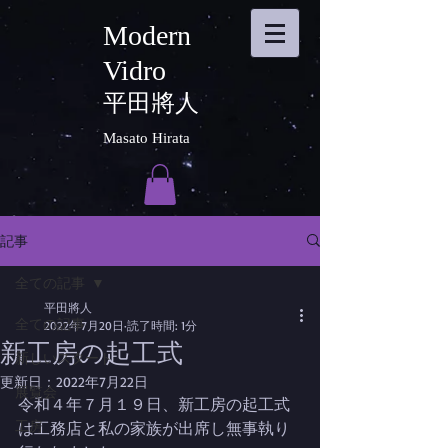
Modern
Vidro
平田將人
Masato Hirata
記事
全ての記事
平田將人
全ての記事
2022年7月20日
読了時間: 1分
新工房の起工式
新しいスタート
更新日：
2022年7月22日
展覧会
令和４年７月１９日、新工房の起工式
工房
は工務店と私の家族が出席し無事執り