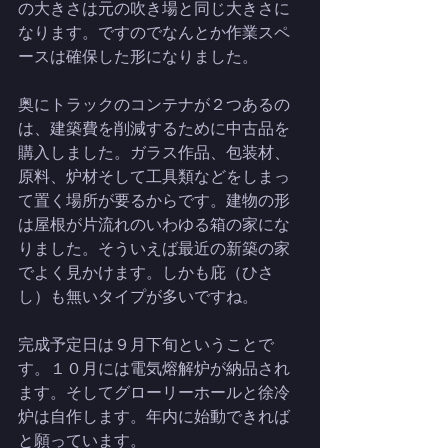
の大きさは元の吹き場と同じ大きさに
なります。ですのでなんとか作業スペ
ースは確保した形になりました。
奥にトラックのコンテナが２つあるの
は、建築費を削減するために中古品を
購入しました。ガラス作品、包装材、
原料、炉材そして工具類などをしまっ
て置く場所が要るからです。建物の形
は屋根が片流れのいわゆる箱の家にな
りました。そういえば最近の新築の家
でよく見かけます。しかも庇（ひさ
し）も無いタイプが多いですね。
完成予定日は９月下旬ということで
す。１０月には電気熔解炉が納品され
ます。そしてグローリーホールと徐冷
炉は自作します。年内に始動できれば
と願っています。