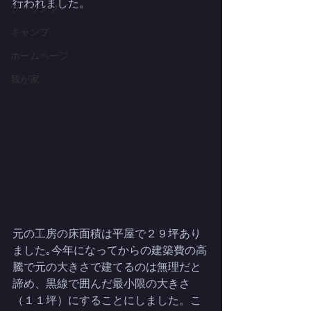
行われました。
ツーリング
キャンプ
ホームページ
我が家
元の工房の床面積は平屋で２９坪あり
ました｡今年になってからの建築費の高
騰で元の大きさで建てるのは無理だと
諦め、黒線で囲んだ最小限の大きさ
（１１坪）にすることにしました。こ