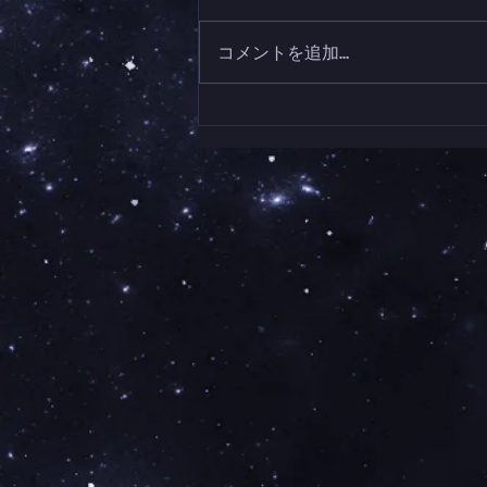
コメントを追加…
平田將人 Modern Vidro展が
あーとさろん宮崎さんにて始
まりました。