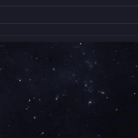
ギャ
くらしみっけ🔍うつわとたの
平田將
しむ、おやつタイム🍩🍴 始
初日
まりました！