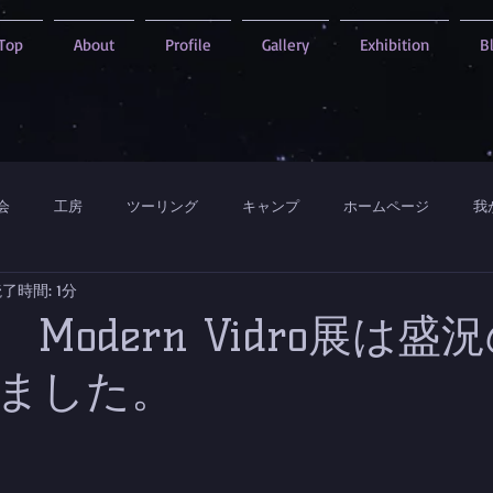
Top
About
Profile
Gallery
Exhibition
B
会
工房
ツーリング
キャンプ
ホームページ
我
了時間: 1分
Modern Vidro展は盛
ました。