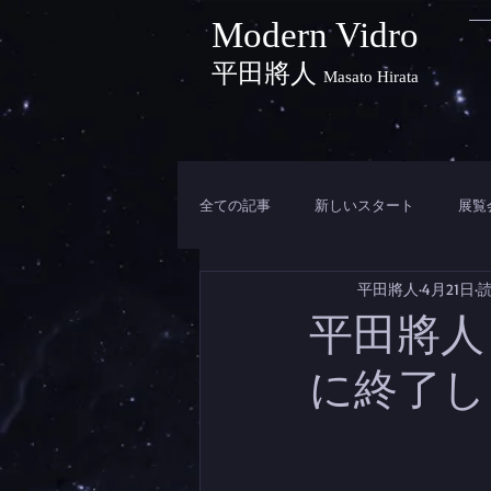
Modern Vidro
平田將人
Masato Hirata
全ての記事
新しいスタート
展覧
平田將人
4月21日
読
平田將人 
に終了し