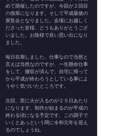
ツーリング
めて開催したのですが、今回が２回目
の個展になります。そして平成最後の
キャンプ
展覧会となりました。会場にお越しく
ホームページ
ださった皆様、どうもありがとうござ
我が家
いました。お陰様で良い思い出になり
ました。
毎日在廊しました。仕事なので当然と
言えば当然なのですが、一生懸命仕事
をして、撤収が済んで、自宅に帰って
から平成が終わろうとしている事によ
うやく気づいたところです。
次回、窯に火が入るのが２５日あたり
になります。制作が始まるのが平成の
終わる頃になる予定です。この調子で
いくとあっという間に令和元年を迎え
るのでしょうね。