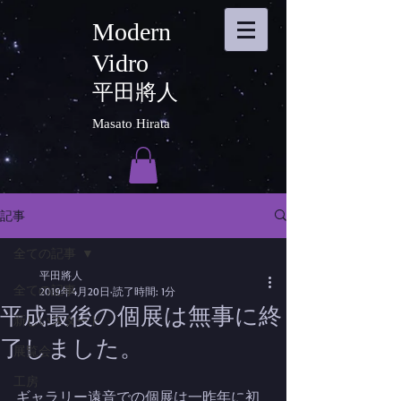
Modern
Vidro
平田將人
Masato Hirata
記事
全ての記事
平田將人
全ての記事
2019年4月20日
読了時間: 1分
平成最後の個展は無事に終
新しいスタート
了しました。
展覧会
工房
ギャラリー遠音での個展は一昨年に初