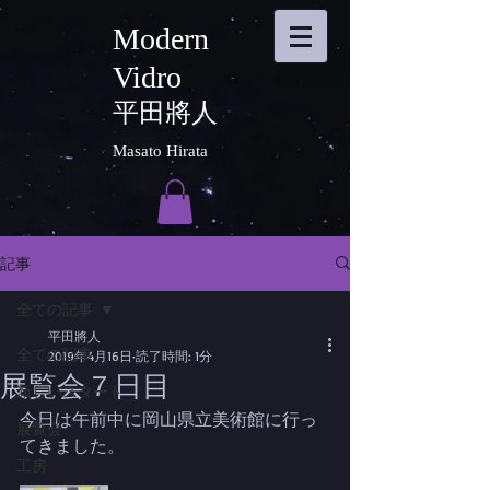
Modern
Vidro
平田將人
Masato Hirata
記事
全ての記事
平田將人
全ての記事
2019年4月16日
読了時間: 1分
展覧会７日目
新しいスタート
今日は午前中に岡山県立美術館に行っ
展覧会
てきました。
工房