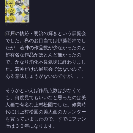
ツーリング
キャンプ
ホームページ
江戸の軌跡・明治の輝きという展覧会
我が家
でした。私のお目当ては伊藤若冲でし
たが、若冲の作品数が少なかったのと
超有名な作品がほとんど無かったの
で、かなり消化不良気味に終わりまし
た。若冲だけの展覧会ではないので、
ある意味しょうがないのですが。。。
そうかといえば作品点数は少なくて
も、何度見てもいいなと思ったのは美
人画で有名な上村松園でした。修業時
代には上村松園の美人画のカレンダー
を買っていましたので、すでにファン
歴は３０年になります。