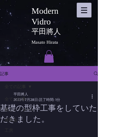
Modern
Vidro
平田將人
Masato Hirata
記事
全ての記事
平田將人
全ての記事
2022年7月28日
読了時間: 1分
基礎の型枠工事をしていた
新しいスタート
だきました。
展覧会
工房