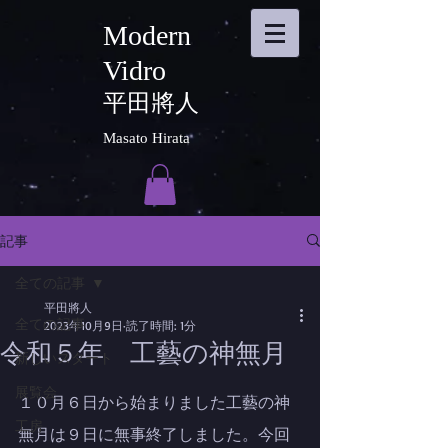
Modern
Vidro
平田將人
Masato Hirata
記事
全ての記事
平田將人
全ての記事
2023年10月9日
読了時間: 1分
令和５年 工藝の神無月
新しいスタート
展覧会
１０月６日から始まりました工藝の神
工房
無月は９日に無事終了しました。今回