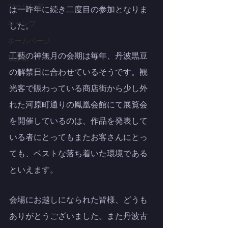
ツーリング
は一昨年に続き二度目の参加となりま
キャンプ
した。
ホームページ
工藝の神無月の会期は毎年、丹波黒豆
我が家
の解禁日に合わせているそうです。観
光客で賑わっている商店街から少し外
れた河原町通りの鳳凰会館にて展覧会
を開催しているのは、作品を発表して
いる者にとってもまたお客さんにとっ
ても、ベストな落ち着いた環境である
といえます。
会場にお越しになられた皆様、どうも
ありがとうございました。また丹波古