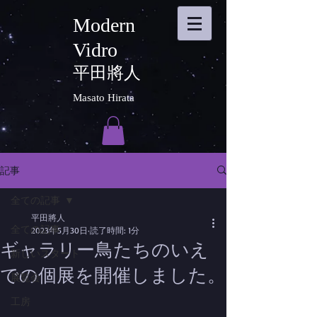
Modern
Vidro
平田將人
Masato Hirata
記事
全ての記事
平田將人
全ての記事
2023年5月30日
読了時間: 1分
ギャラリー鳥たちのいえ
新しいスタート
での個展を開催しました。
展覧会
工房