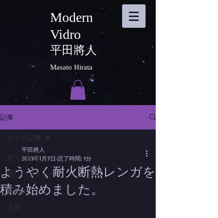
Modern
Vidro
平田將人
Masato Hirata
記事
全ての記事
平田將人
全ての記事
2023年1月7日
読了時間: 1分
ようやく耐火断熱レンガを
新しいスタート
積み始めました。
展覧会
工房