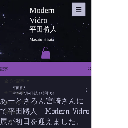
Modern
Vidro
平田將人
Masato Hirata
記事
全ての記事
平田將人
全ての記事
2024年7月4日
読了時間: 1分
あーとさろん宮崎さんに
新しいスタート
て平田將人 Modern Vidro
展覧会
展が初日を迎えました。
工房