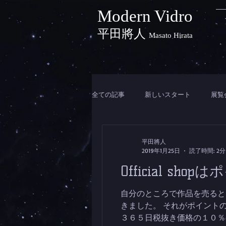
Modern Vidro
平田將人
Masato Hirata
全ての記事
新しいスタート
展覧
平田將人
2019年1月25日
読了時間: 2分
Official s
自分のところで作品を売ると
きました。 それがポイント
３６５日税抜き価格の１０％の